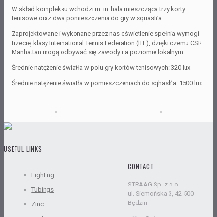
W skład kompleksu wchodzi m. in. hala mieszcząca trzy korty
tenisowe oraz dwa pomieszczenia do gry w squash’a.
Zaprojektowane i wykonane przez nas oświetlenie spełnia wymogi
trzeciej klasy International Tennis Federation (ITF), dzięki czemu CSR
Manhattan mogą odbywać się zawody na poziomie lokalnym.
Średnie natężenie światła w polu gry kortów tenisowych: 320 lux
Średnie natężenie światła w pomieszczeniach do sqhash’a: 1500 lux
USEFUL LINKS
CONTACT
Lighting
STRAAG Sp. z o.o.
Tubings
ul. Siemońska 3, 42-500
Będzin
Zinc